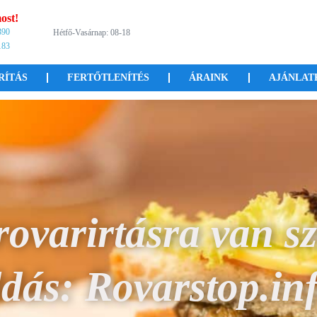
ost!
390
Hétfő-Vasárnap: 08-18
183
RÍTÁS
FERTŐTLENÍTÉS
ÁRAINK
AJÁNLAT
lepték a kártev
!