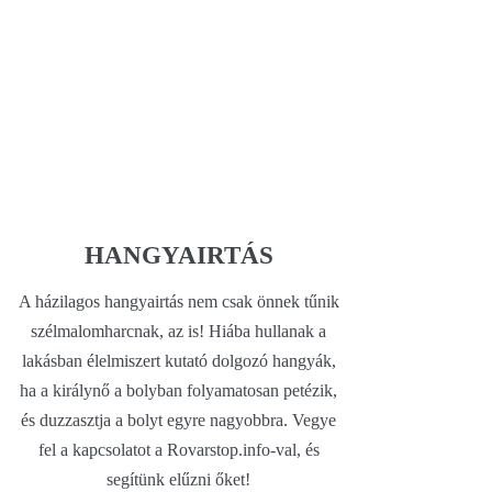
HANGYAIRTÁS
A házilagos hangyairtás nem csak önnek tűnik
szélmalomharcnak, az is! Hiába hullanak a
lakásban élelmiszert kutató dolgozó hangyák,
ha a királynő a bolyban folyamatosan petézik,
és duzzasztja a bolyt egyre nagyobbra. Vegye
fel a kapcsolatot a Rovarstop.info-val, és
segítünk elűzni őket!