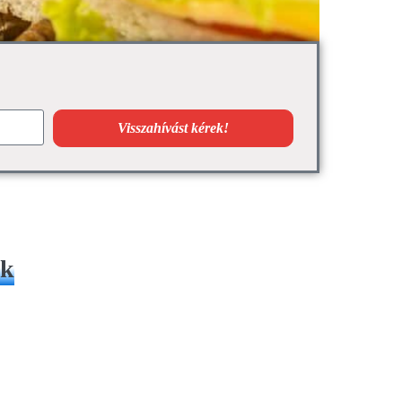
Visszahívást kérek!
nk