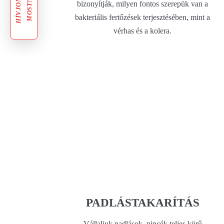
H
Í
V
J
O
N
M
O
S
T
bizonyítják, milyen fontos szerepük van a
!
bakteriális fertőzések terjesztésében, mint a
vérhas és a kolera.
PADLÁSTAKARÍTÁS
Vállaljuk padlások, pincék teljes körű