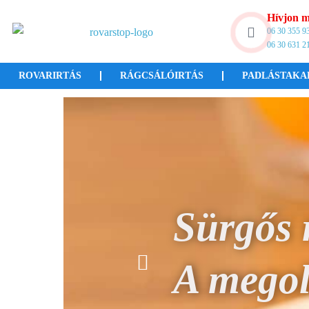
Hívjon m
06 30 355 9
06 30 631 2
ROVARIRTÁS
RÁGCSÁLÓIRTÁS
PADLÁSTAKA
El
Hívjon