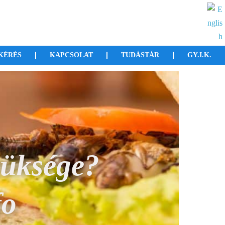
KÉRÉS
KAPCSOLAT
TUDÁSTÁR
GY.I.K.
ők?