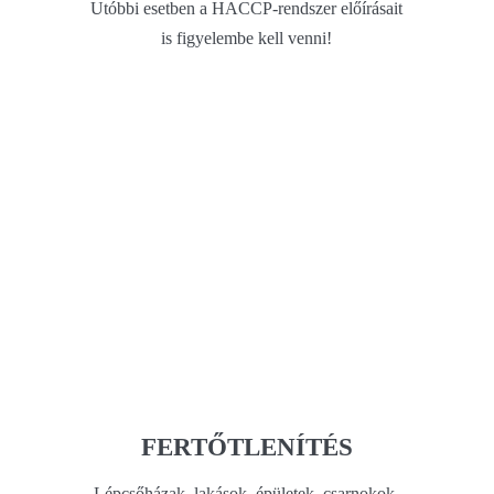
Utóbbi esetben a HACCP-rendszer előírásait
is figyelembe kell venni!
FERTŐTLENÍTÉS
Lépcsőházak, lakások, épületek, csarnokok,