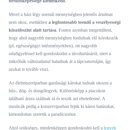
fertőzőképessége kiemelkedő
.
Mivel a házi légy normál mennyiségben jelentős ártalmat
nem okoz, esetükben
a legfontosabb teendő a veszélyességi
küszöbszint alatt tartása
. Fontos azonban megemlíteni,
hogy ahol nagyobb mennyiségben fordulnak elő kórokozók
(pl. egészségügyi intézményekben), ott nagyobb
odafigyeléssel kell gondoskodni a távoltartásáról, mert a
mikróbák változatlanul haladnak át a tápcsatornáján, így
azokat is tovább viszi.
Az élelmiszeriparban gazdasági károkat tudnak okozni a
hús-, dög- és dongólegyek. Különösképp a piacokon
található árura szállnak rá és teszik azt ehetetlenné. A
muslicák pedig a konzerviparban fejtik ki káros hatásukat,
kimondottan szeretik a paradicsomot.
Ahol szükséges, mindenképpen gondoskodni kell a
legyek