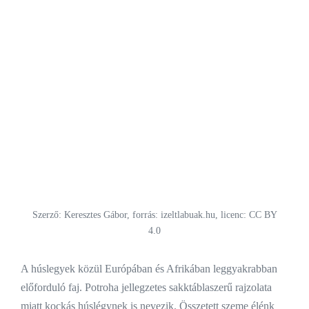
Szerző: Keresztes Gábor, forrás: izeltlabuak.hu, licenc: CC BY
4.0
A húslegyek közül Európában és Afrikában leggyakrabban
előforduló faj. Potroha jellegzetes sakktáblaszerű rajzolata
miatt kockás húslégynek is nevezik. Összetett szeme élénk