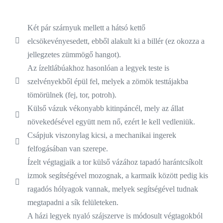
Két pár szárnyuk mellett a hátsó kettő
elcsökevényesedett, ebből alakult ki a billér (ez okozza a
jellegzetes zümmögő hangot).
Az ízeltlábúakhoz hasonlóan a legyek teste is
szelvényekből épül fel, melyek a zömök testtájakba
tömörülnek (fej, tor, potroh).
Külső vázuk vékonyabb kitinpáncél, mely az állat
növekedésével együtt nem nő, ezért le kell vedleniük.
Csápjuk viszonylag kicsi, a mechanikai ingerek
felfogásában van szerepe.
Ízelt végtagjaik a tor külső vázához tapadó harántcsíkolt
izmok segítségével mozognak, a karmaik között pedig kis
ragadós hólyagok vannak, melyek segítségével tudnak
megtapadni a sík felületeken.
A házi legyek nyaló szájszerve is módosult végtagokból