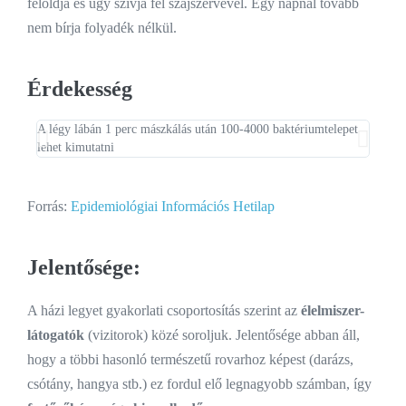
feloldja és úgy szívja fel szájszervével. Egy napnál tovább
nem bírja folyadék nélkül.
Érdekesség
A légy lábán 1 perc mászkálás után 100-4000 baktériumtelepet
A dögl
lehet kimutatni
találni
Forrás:
Epidemiológiai Információs Hetilap
Jelentősége:
A házi legyet gyakorlati csoportosítás szerint az
élelmiszer-
látogatók
(vizitorok) közé soroljuk. Jelentősége abban áll,
hogy a többi hasonló természetű rovarhoz képest (darázs,
csótány, hangya stb.) ez fordul elő legnagyobb számban, így