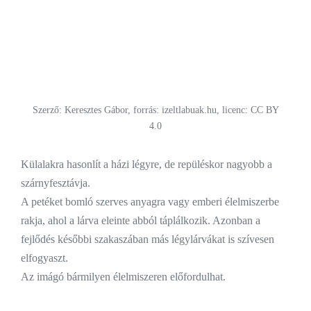
Szerző: Keresztes Gábor, forrás: izeltlabuak.hu, licenc: CC BY
4.0
Külalakra hasonlít a házi légyre, de repüléskor nagyobb a
szárnyfesztávja.
A petéket bomló szerves anyagra vagy emberi élelmiszerbe
rakja, ahol a lárva eleinte abból táplálkozik. Azonban a
fejlődés későbbi szakaszában más légylárvákat is szívesen
elfogyaszt.
Az imágó bármilyen élelmiszeren előfordulhat.