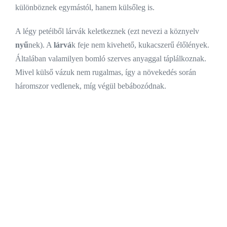
különböznek egymástól, hanem külsőleg is.
A légy petéiből lárvák keletkeznek (ezt nevezi a köznyelv
nyű
nek). A
lárvá
k feje nem kivehető, kukacszerű élőlények.
Általában valamilyen bomló szerves anyaggal táplálkoznak.
Mivel külső vázuk nem rugalmas, így a növekedés során
háromszor vedlenek, míg végül bebábozódnak.