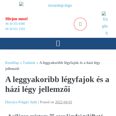
Hívjon most!
06 30 355 9390
06 30 631 2183
Kezdőlap
»
Tudástár
»
A leggyakoribb légyfajok és a házi légy
jellemzői
A leggyakoribb légyfajok és a
házi légy jellemzői
Deicsics-Polgári Judit
|
Posted on
2022-04-01
A világon mintegy 75 ezer légyfaj található,