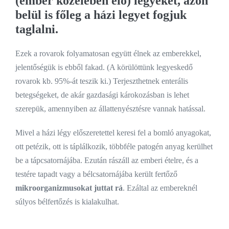
(ember közelében élő)
legyek
et, azon
belül is főleg a házi legyet fogjuk
taglalni.
Ezek a rovarok folyamatosan együtt élnek az emberekkel,
jelentőségük is ebből fakad. (A körülöttünk legyeskedő
rovarok kb. 95%-át teszik ki.) Terjeszthetnek enterális
betegségeket, de akár gazdasági károkozásban is lehet
szerepük, amennyiben az állattenyésztésre vannak hatással.
Mivel a házi légy előszeretettel keresi fel a bomló anyagokat,
ott petézik, ott is táplálkozik, többféle patogén anyag kerülhet
be a tápcsatornájába. Ezután rászáll az emberi ételre, és a
testére tapadt vagy a bélcsatornájába került fertőző
mikroorganizmusokat juttat rá
. Ezáltal az embereknél
súlyos bélfertőzés is kialakulhat.