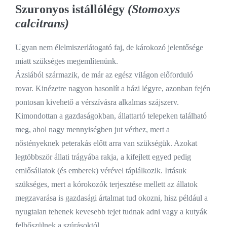
Szuronyos istállólégy
(Stomoxys
calcitrans)
Ugyan nem élelmiszerlátogató faj, de károkozó jelentősége
miatt szükséges megemlítenünk.
Ázsiából származik, de már az egész világon előforduló
rovar. Kinézetre nagyon hasonlít a házi légyre, azonban fején
pontosan kivehető a vérszívásra alkalmas szájszerv.
Kimondottan a gazdaságokban, állattartó telepeken található
meg, ahol nagy mennyiségben jut vérhez, mert a
nőstényeknek peterakás előtt arra van szükségük. Azokat
legtöbbször állati trágyába rakja, a kifejlett egyed pedig
emlősállatok (és emberek) vérével táplálkozik. Irtásuk
szükséges, mert a kórokozók terjesztése mellett az állatok
megzavarása is gazdasági ártalmat tud okozni, hisz például a
nyugtalan tehenek kevesebb tejet tudnak adni vagy a kutyák
felbőszülnek a szúrásoktól.