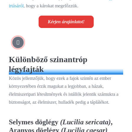
irtásáról
, hogy a károkat megelőzzük.
Kérjen árajánlatot!
Különböző szinantróp
légyfajták
Közös jellemzőjük, hogy ezek a fajok szintén az ember
környezetében érzik magukat a legjobban, a házak,
élelmiszeripari létesítmények és istállók jelentik számukra a
biztonságot, az élelmiszer, hulladék pedig a táplálékot.
Selymes döglégy
(Lucilia sericata)
,
Aranyos döglégy
(Lucilia caesar)