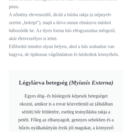
piros.
A nőstény elevenszülő, álcáit a húsba rakja (a népnyelv
szerint „beköpi”), majd a lárva onnan elmászva máshol
bábozódik be. Az ilyen forma hús elfogyasztása mérgező,
akár életveszélyes is lehet.
Előfordul minden olyan helyen, ahol a hús szabadon van
hagyva, de tipikusan vágóhidakon és húsboltok környékén.
Légylárva betegség
(Myiasis Externa)
Egyes dög- és húslegyek képesek betegséget
okozni, amikor is a rovar közvetlenül az (általában
sérült) bőr felületére, esetleg testnyílásba rakja a
petéit. Főleg az elhanyagolt, gennyes sebekben és a
bűzös nyálkahártyán érzik jól magukat, a környező