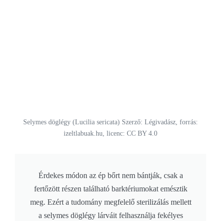
Selymes döglégy (Lucilia sericata) Szerző: Légivadász, forrás:
izeltlabuak.hu, licenc: CC BY 4.0
Érdekes módon az ép bőrt nem bántják, csak a
fertőzött részen található barktériumokat emésztik
meg. Ezért a tudomány megfelelő sterilizálás mellett
a selymes döglégy lárváit felhasználja fekélyes