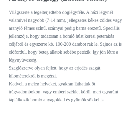
Világszerte a legelterjedtebb döglégyféle. A házi légynél
valamivel nagyobb (7-14 mm), jellegzetes kékes-zöldes vagy
aranyló fémes színű, szárnyai pedig barna erezetű. Speciális
jellemzője, hogy tudatosan a bomló húst keresi peterakás
céljából és egyszerre kb. 100-200 darabot rak le. Sajnos az is
előfordul, hogy beteg állatok sebébe petézik, így jön létre a
légynyüvesség.
Szaglószerve olyan fejlett, hogy az erjedés szagát
kilométerekről is megérzi.
Kedveli a meleg helyeket, gyakran láthatjuk őt
trágyadombokon, vagy emberi széklet körül, mert egyaránt
táplálkozik bomló anyagokkal és gyümölcsökkel is.