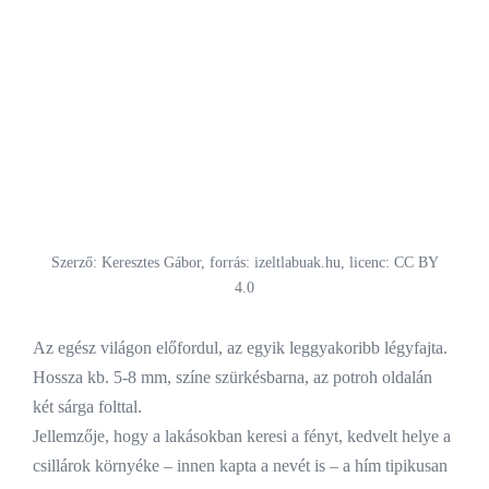
Szerző: Keresztes Gábor, forrás: izeltlabuak.hu, licenc: CC BY
4.0
Az egész világon előfordul, az egyik leggyakoribb légyfajta.
Hossza kb. 5-8 mm, színe szürkésbarna, az potroh oldalán
két sárga folttal.
Jellemzője, hogy a lakásokban keresi a fényt, kedvelt helye a
csillárok környéke – innen kapta a nevét is – a hím tipikusan