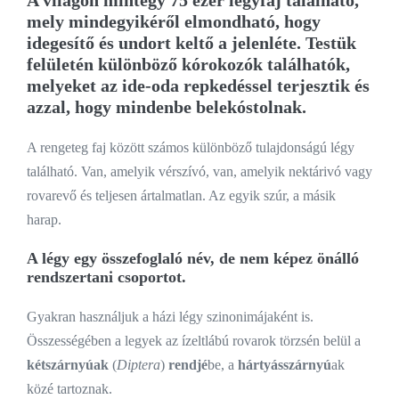
mely mindegyikéről elmondható, hogy
idegesítő és undort keltő a jelenléte. Testük
felületén különböző kórokozók találhatók,
melyeket az ide-oda repkedéssel terjesztik és
azzal, hogy mindenbe belekóstolnak.
A rengeteg faj között számos különböző tulajdonságú légy
található. Van, amelyik vérszívó, van, amelyik nektárivó vagy
rovarevő és teljesen ártalmatlan. Az egyik szúr, a másik
harap.
A légy egy összefoglaló név
, de nem képez önálló
rendszertani csoportot.
Gyakran használjuk a házi légy szinonimájaként is.
Összességében a legyek az ízeltlábú rovarok törzsén belül a
kétszárnyúak
(
Diptera
)
rendjé
be, a
hártyásszárnyú
ak
közé tartoznak.