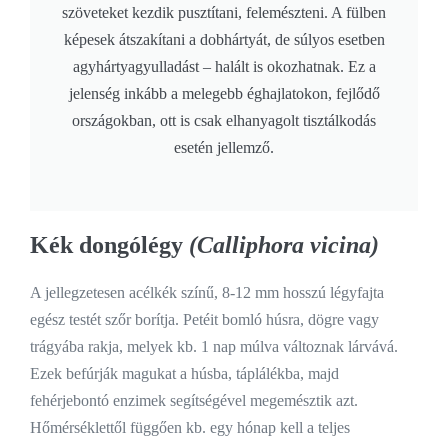
szöveteket kezdik pusztítani, felemészteni. A fülben
képesek átszakítani a dobhártyát, de súlyos esetben
agyhártyagyulladást – halált is okozhatnak. Ez a
jelenség inkább a melegebb éghajlatokon, fejlődő
országokban, ott is csak elhanyagolt tisztálkodás
esetén jellemző.
Kék dongólégy
(Calliphora vicina)
A jellegzetesen acélkék színű, 8-12 mm hosszú légyfajta
egész testét szőr borítja. Petéit bomló húsra, dögre vagy
trágyába rakja, melyek kb. 1 nap múlva változnak lárvává.
Ezek befúrják magukat a húsba, táplálékba, majd
fehérjebontó enzimek segítségével megemésztik azt.
Hőmérséklettől függően kb. egy hónap kell a teljes