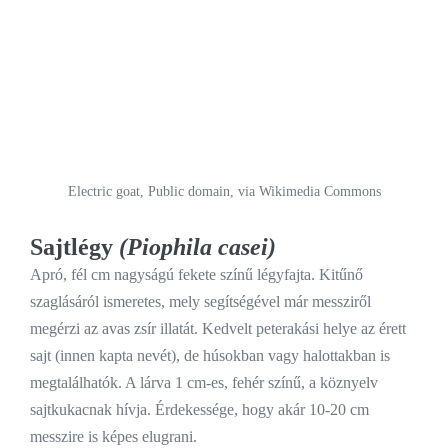
Electric goat, Public domain, via Wikimedia Commons
Sajtlégy
(Piophila casei)
Apró, fél cm nagyságú fekete színű légyfajta. Kitűnő
szaglásáról ismeretes, mely segítségével már messziről
megérzi az avas zsír illatát. Kedvelt peterakási helye az érett
sajt (innen kapta nevét), de húsokban vagy halottakban is
megtalálhatók. A lárva 1 cm-es, fehér színű, a köznyelv
sajtkukacnak hívja. Érdekessége, hogy akár 10-20 cm
messzire is képes elugrani.