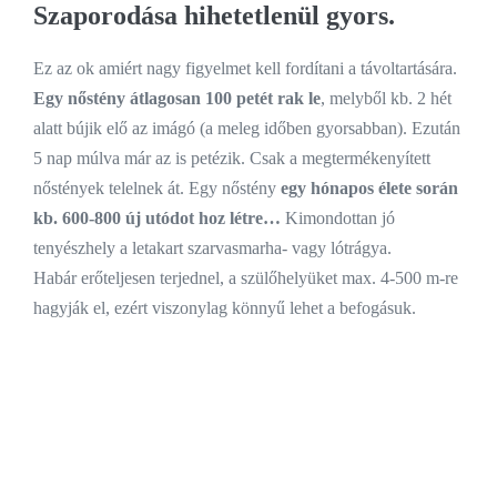
Szaporodása hihetetlenül gyors.
Ez az ok amiért nagy figyelmet kell fordítani a távoltartására.
Egy nőstény átlagosan 100 petét rak le
, melyből kb. 2 hét
alatt bújik elő az imágó (a meleg időben gyorsabban). Ezután
5 nap múlva már az is petézik. Csak a megtermékenyített
nőstények telelnek át. Egy nőstény
egy hónapos élete során
kb. 600-800 új utódot hoz létre…
Kimondottan jó
tenyészhely a letakart szarvasmarha- vagy lótrágya.
Habár erőteljesen terjednel, a szülőhelyüket max. 4-500 m-re
hagyják el, ezért viszonylag könnyű lehet a befogásuk.