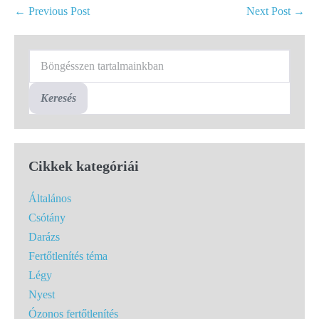
← Previous Post
Next Post →
Keresés
Cikkek kategóriái
Általános
Csótány
Darázs
Fertőtlenítés téma
Légy
Nyest
Ózonos fertőtlenítés