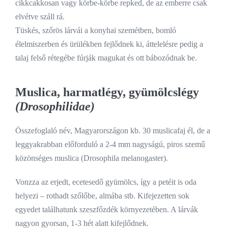
cikkcakkosan vagy körbe-körbe repked, de az emberre csak
elvétve száll rá.
Tüskés, szőrös lárvái a konyhai szemétben, bomló
élelmiszerben és ürülékben fejlődnek ki, áttelelésre pedig a
talaj felső rétegébe fúrják magukat és ott bábozódnak be.
Muslica, harmatlégy, gyümölcslégy
(Drosophilidae)
Összefoglaló név, Magyarországon kb. 30 muslicafaj él, de a
leggyakrabban előforduló a 2-4 mm nagyságú, piros szemű
közönséges muslica (Drosophila melanogaster).
Vonzza az erjedt, ecetesedő gyümölcs, így a petéit is oda
helyezi – rothadt szőlőbe, almába stb. Kifejezetten sok
egyedet találhatunk szeszfőzdék környezetében. A lárvák
nagyon gyorsan, 1-3 hét alatt kifejlődnek.