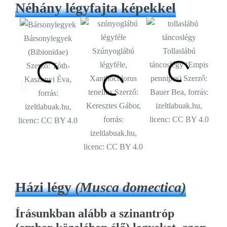
Néhány légyfajta képekkel
Bársonylegyek
R
Szúnyoglábú
Tollaslábú
(Bibionidae)
(As
légyféle,
táncoslégy (Empis
Szerző: Tóth-
Bau
Xanthochlorus
pennipes) Szerző:
Kaszonyi Éva,
i
tenellus Szerző:
Bauer Bea, forrás:
forrás:
lic
Keresztes Gábor,
izeltlabuak.hu,
izeltlabuak.hu,
forrás:
licenc: CC BY 4.0
licenc: CC BY 4.0
izeltlabuak.hu,
licenc: CC BY 4.0
Házi légy
(Musca domectica)
Írásunkban alább a
szinantróp