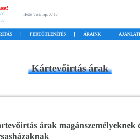
ost!
390
Hétfő-Vasárnap: 08-18
183
RÍTÁS
FERTŐTLENÍTÉS
ÁRAINK
AJÁNLAT
Kártevőirtás árak
rtevőirtás árak magánszemélyeknek 
rsasházaknak