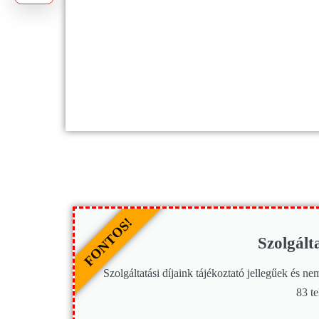
FONTOS!
Szolgál
Szolgáltatási díjaink tájékoztató jellegűek és 
83 te