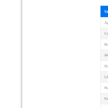
Sz
Ág
Cs
Bo
Mo
Da
Lé
Ha
Pa