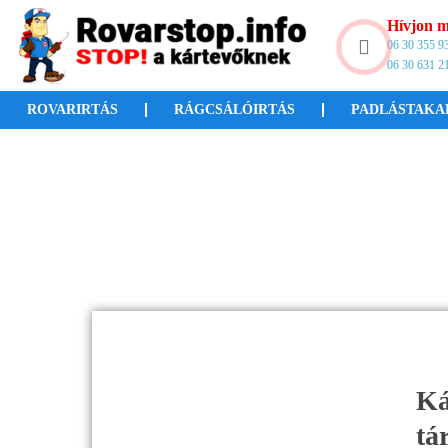
Hívjon m
06 30 355 9
06 30 631 2
ROVARIRTÁS
RÁGCSÁLÓIRTÁS
PADLÁSTAKA
Ká
tá