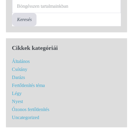
Keresés
Cikkek kategóriái
Általános
Csótány
Darázs
Fertőtlenítés téma
Légy
Nyest
Ózonos fertőtlenítés
Uncategorized