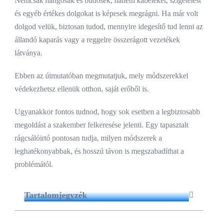
Nemcsak hangosak és büdösek, hanem kábeleket, szigetelést
és egyéb értékes dolgokat is képesek megrágni. Ha már volt
dolgod velük, biztosan tudod, mennyire idegesítő tud lenni az
állandó kaparás vagy a reggelre összerágott vezetékek
látványa.
Ebben az útmutatóban megmutatjuk, mely módszerekkel
védekezhetsz ellenük otthon, saját erőből is.
Ugyanakkor fontos tudnod, hogy sok esetben a legbiztosabb
megoldást a szakember felkeresése jelenti. Egy tapasztalt
rágcsálóirtó pontosan tudja, milyen módszerek a
leghatékonyabbak, és hosszú távon is megszabadíthat a
problémától.
Tartalomjegyzék