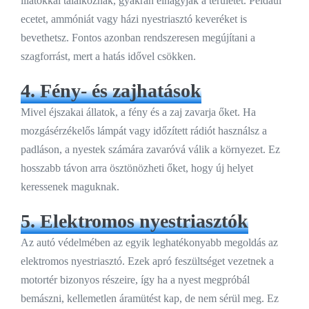
illatokkal találkoznak, gyakran elhagyják a területet. Például
ecetet, ammóniát vagy házi nyestriasztó keveréket is
bevethetsz. Fontos azonban rendszeresen megújítani a
szagforrást, mert a hatás idővel csökken.
4. Fény- és zajhatások
Mivel éjszakai állatok, a fény és a zaj zavarja őket. Ha
mozgásérzékelős lámpát vagy időzített rádiót használsz a
padláson, a nyestek számára zavaróvá válik a környezet. Ez
hosszabb távon arra ösztönözheti őket, hogy új helyet
keressenek maguknak.
5. Elektromos nyestriasztók
Az autó védelmében az egyik leghatékonyabb megoldás az
elektromos nyestriasztó. Ezek apró feszültséget vezetnek a
motortér bizonyos részeire, így ha a nyest megpróbál
bemászni, kellemetlen áramütést kap, de nem sérül meg. Ez