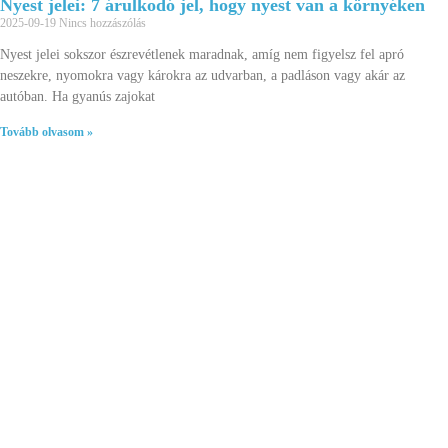
Nyest jelei: 7 árulkodó jel, hogy nyest van a környéken
2025-09-19
Nincs hozzászólás
Nyest jelei sokszor észrevétlenek maradnak, amíg nem figyelsz fel apró
neszekre, nyomokra vagy károkra az udvarban, a padláson vagy akár az
autóban. Ha gyanús zajokat
Tovább olvasom »