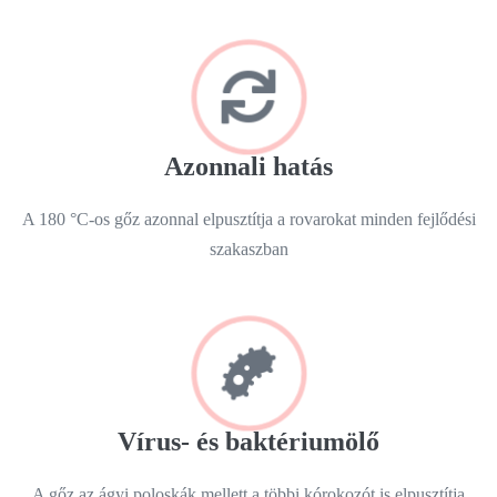
Azonnali hatás
A 180 °C-os gőz azonnal elpusztítja a rovarokat minden fejlődési
szakaszban
Vírus- és baktériumölő
A gőz az ágyi poloskák mellett a többi kórokozót is elpusztítja