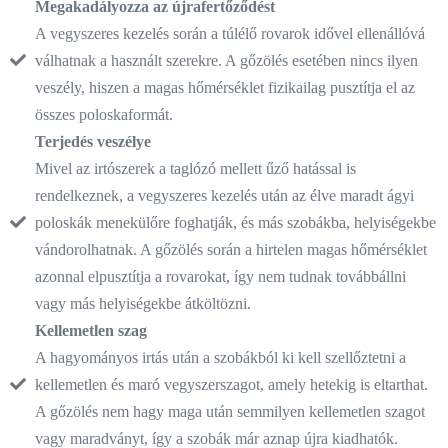
Megakadályozza az újrafertőződést
A vegyszeres kezelés során a túlélő rovarok idővel ellenállóvá
válhatnak a használt szerekre. A gőzölés esetében nincs ilyen
veszély, hiszen a magas hőmérséklet fizikailag pusztítja el az
összes poloskaformát.
Terjedés veszélye
Mivel az irtószerek a taglózó mellett űző hatással is
rendelkeznek, a vegyszeres kezelés után az élve maradt ágyi
poloskák menekülőre foghatják, és más szobákba, helyiségekbe
vándorolhatnak. A gőzölés során a hirtelen magas hőmérséklet
azonnal elpusztítja a rovarokat, így nem tudnak továbbállni
vagy más helyiségekbe átköltözni.
Kellemetlen szag
A hagyományos irtás után a szobákból ki kell szellőztetni a
kellemetlen és maró vegyszerszagot, amely hetekig is eltarthat.
A gőzölés nem hagy maga után semmilyen kellemetlen szagot
vagy maradványt, így a szobák már aznap újra kiadhatók.