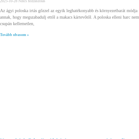
2025-10-28
Nincs hozzászólás
Az ágyi poloska irtás gőzzel az egyik leghatékonyabb és környezetbarát módja
annak, hogy megszabadulj ettől a makacs kártevőtől. A poloska elleni harc nem
csupán kellemetlen,
Tovább olvasom »