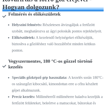
Hogyan dolgozunk?
Felmérés és előkészületek
Helyszíni felmérés:
Részletesen átvizsgáljuk a fertőzött
szobátt, meghatározva az ágyi poloskák pontos rejtekhelyeit.
Előkészületek:
A kezelendő helyiségeket előkészítjük,
biztosítva a gőzöléshez való hozzáférést minden kritikus
ponton.
Vegyszermentes, 180 °C-os gőzzel történő
kezelés
Speciális gőzképző gép használata:
A kezelés során 180°C-
os szárazgőzt kibocsátó, kimondottan erre a célra készített
gépet alkalmazunk.
Precíz kezelés:
Milliméterről milliméterre haladva kezeljük a
fertőzött felületeket, beleértve a matracokat, bútorokat és