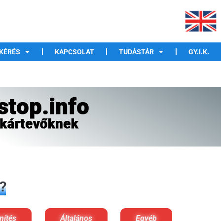
KÉRÉS
KAPCSOLAT
TUDÁSTÁR
GY.I.K.
?
nítés
Általános
Egyéb