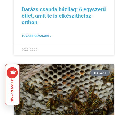
Darázs csapda házilag: 6 egyszerű
ötlet, amit te is elkészíthetsz
otthon
TOVÁBB OLVASOM »
2025-05-25
☎
DARÁZS
HÍVJON MOST!