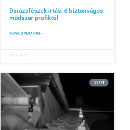
Darázsfészek irtás: 6 biztonságos
módszer profiktól
TOVÁBB OLVASOM »
2025-05-23
NYEST