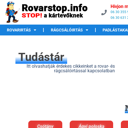
Hívjon m
06 30 355
06 30 631
ROVARIRTÁS
RÁGCSÁLÓIRTÁS
PADLÁSTAKA
Tudástár
Itt olvashatják érdekes cikkeinket a rovar- és
rágcsálóirtással kapcsolatban
Csótány
Ágyi poloska