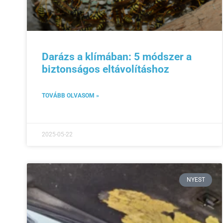
Darázs a klímában: 5 módszer a
biztonságos eltávolításhoz
TOVÁBB OLVASOM »
2025-05-22
NYEST