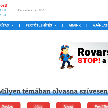
ost!
 9390
Hétfő-Vasárnap: 08-18
 2183
RÍTÁS
FERTŐTLENÍTÉS
ÁRAINK
AJÁNLAT
Milyen témában olvasna szívesen
Darázs
Légy
Nyest
Fertőtle