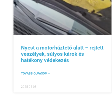
Nyest a motorháztető alatt – rejtett
veszélyek, súlyos károk és
hatékony védekezés
TOVÁBB OLVASOM »
2025-05-08